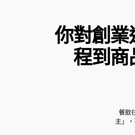
你對創業
程到商
餐飲往
主」，