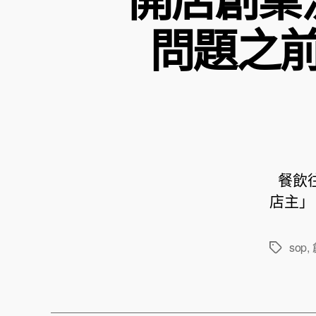
問題之
餐飲往
店主」
sop
,
標
籤