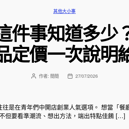
分
其他大小事
類
這件事知道多少
品定價一次說明
作者:
簡簡
27/07/2026
文
文
章
章
作
發
者
佈
日
往是在青年們中開店創業人氣選項。 想當「餐
期
不但要看準潮流、想出方法，端出特點佳餚 […]