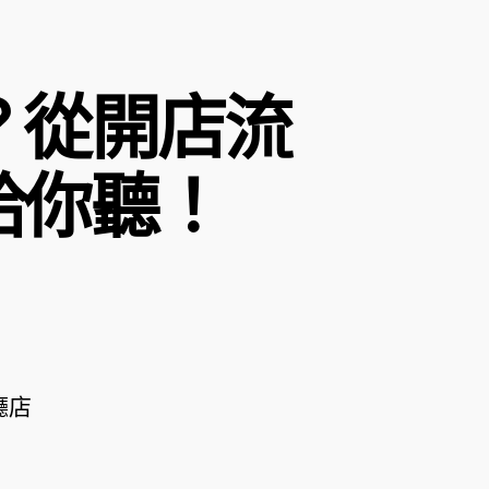
？從開店流
給你聽！
廳店