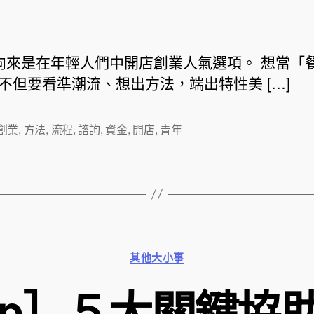
章
章
作
發
者
佈
日
來是在年輕人們中開店創業人氣選項。 想當「
期
不但要看準潮流、想出方法，端出特性美 […]
創業
,
方法
,
流程
,
諮詢
,
資金
,
開店
,
青年
分
其他大小事
類
op］５大關鍵協