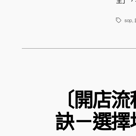
主」，
sop
,
標
籤
〔開店流
訣－選擇