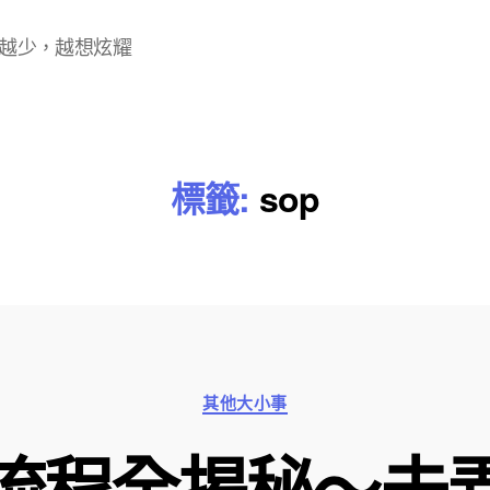
越少，越想炫耀
標籤:
sop
分
其他大小事
類
流程全揭秘～未