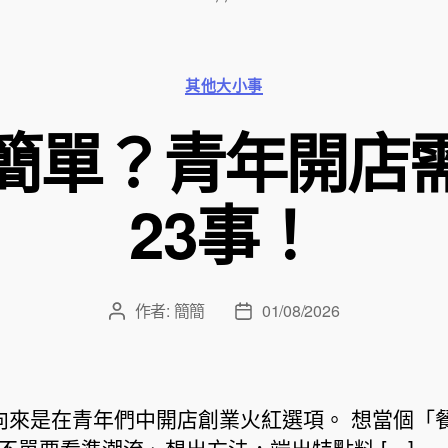
分
其他大小事
類
簡單？青年開店
23事！
作者:
簡簡
01/08/2026
文
文
章
章
作
發
者
佈
日
來是在青年們中開店創業火紅選項。 想當個「
期