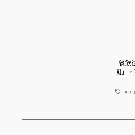
餐飲往
闆」，
sop
,
標
籤