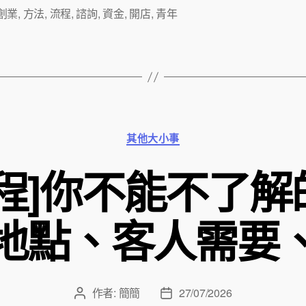
創業
,
方法
,
流程
,
諮詢
,
資金
,
開店
,
青年
分
其他大小事
類
流程]你不能不了解
地點、客人需要
作者:
簡簡
27/07/2026
文
文