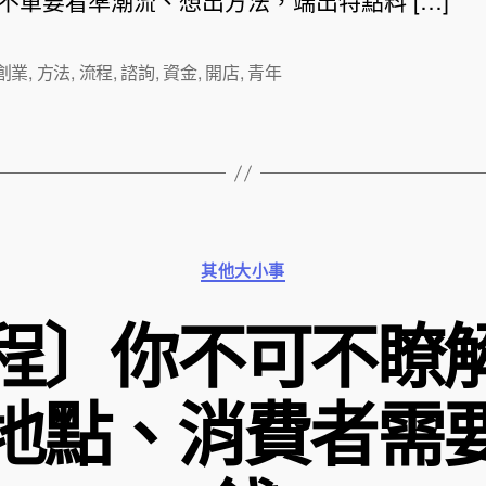
不單要看準潮流、想出方法，端出特點料 […]
創業
,
方法
,
流程
,
諮詢
,
資金
,
開店
,
青年
分
其他大小事
類
程〕你不可不瞭
地點、消費者需