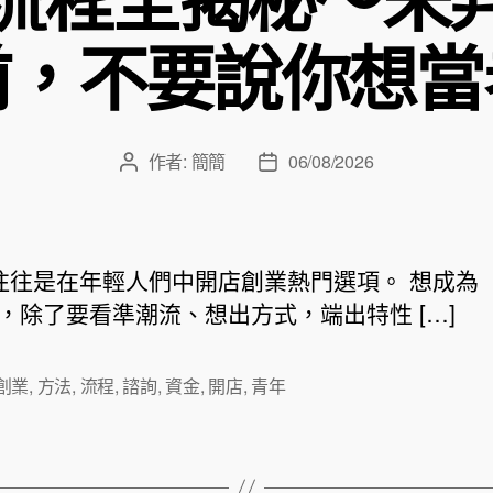
前，不要說你想當
作者:
簡簡
06/08/2026
文
文
章
章
作
發
者
佈
日
往是在年輕人們中開店創業熱門選項。 想成為
期
，除了要看準潮流、想出方式，端出特性 […]
創業
,
方法
,
流程
,
諮詢
,
資金
,
開店
,
青年