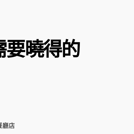
需要曉得的
餐廳店