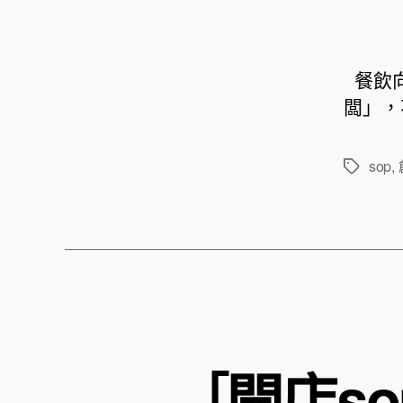
餐飲向
闆」，
sop
,
標
籤
［開店s