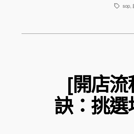
sop
,
標
籤
[開店
訣：挑選