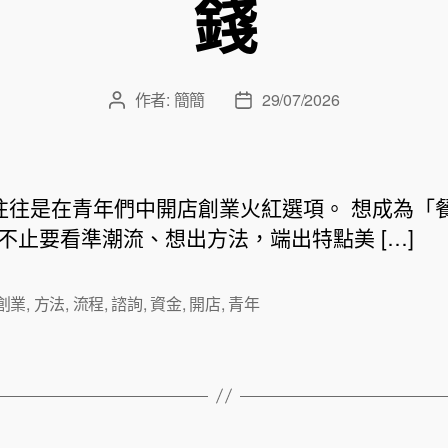
錢
作者:
簡簡
29/07/2026
文
文
章
章
作
發
者
佈
日
往是在青年們中開店創業火紅選項。 想成為「
期
不止要看準潮流、想出方法，端出特點美 […]
創業
,
方法
,
流程
,
諮詢
,
資金
,
開店
,
青年