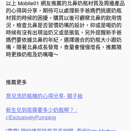
以上 Mobile01 網友推薦的北鼻奶瓶材質及周邊產品
的心得與分享，期待可以處理新手爸媽們挑選奶瓶
材質的時候的困擾，購買以後可觀察北鼻的飲用情
況，檢查北鼻是否習慣奶嘴的設計，抑或是喝奶的
時候有沒有出現溢奶又或是脹氣，另外提醒新手爸
媽們要依據北鼻的年紀，選擇適合的奶瓶大小跟奶
嘴，隨著北鼻成長發育，食量會慢慢增長，推薦隨
時更換奶瓶及奶嘴囉～
推薦更多
育兒洗奶瓶機的心得分享- 親子板
新生兒到底需要多少奶瓶啊？ :
r/ExclusivelyPumping
[寶寶] 腸絞痛與奶瓶是否相關- 看板BabyMother –