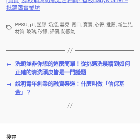
批踢踢實業坊
PPSU
,
ptt
,
塑膠
,
奶瓶
,
嬰兒
,
寬口
,
寶寶
,
心得
,
推薦
,
新生兒
,
標
材質
,
玻璃
,
矽膠
,
評價
,
防脹氣
籤
←
洗頭並非你想的這麼簡單！從挑選洗髮精到如何
正確的清洗頭皮皆是一門議題
→
說明青年創業的融資渠道：什麼叫做「信保基
金」？
搜尋