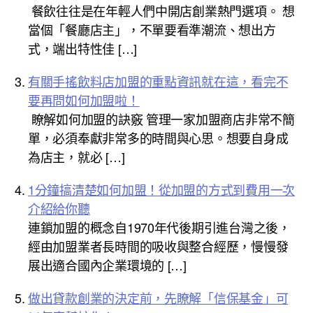
餐飲往往是在年輕人們中開店創業熱門選項。 想
當個「餐廳店主」，不單要看準潮流、想出方
式，端出特性佳 […]
有關手搖飲料店加盟的重點資訊就在這，看完不
要再問如何加盟啦！
瞭解如何加盟的訣竅 管理一家加盟商店非常不簡
單，必須奉獻非常多的時間與心思。想要自身成
為店主，就必 […]
1分鐘搞清楚如何加盟！從加盟的方式到費用一次
介紹給你聽
連鎖加盟的概念自1970年代後期引進台灣之後，
經由加盟業者長時間的吸收與整合經歷，慢慢發
展出適合國內企業環境的 […]
做出貸款創業的決定前，先瞭解「信保基金」可