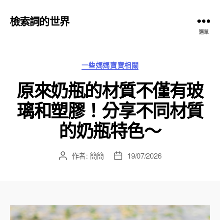
檢索詞的世界
選單
分
一些媽媽寶寶相關
類
原來奶瓶的材質不僅有玻
璃和塑膠！分享不同材質
的奶瓶特色～
作者:
簡簡
19/07/2026
文
文
章
章
作
發
者
佈
日
期