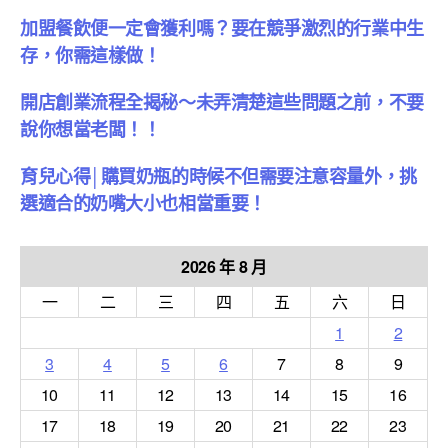
加盟餐飲便一定會獲利嗎？要在競爭激烈的行業中生
存，你需這樣做！
開店創業流程全揭秘～未弄清楚這些問題之前，不要
說你想當老闆！！
育兒心得│購買奶瓶的時候不但需要注意容量外，挑
選適合的奶嘴大小也相當重要！
2026 年 8 月
一
二
三
四
五
六
日
1
2
3
4
5
6
7
8
9
10
11
12
13
14
15
16
17
18
19
20
21
22
23