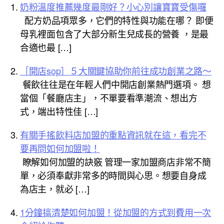
奶粉溫度推薦幾度最剛好？小心別讓寶寶受傷囉
配方奶品項眾多，它們的特性與功能在哪？ 即便
母乳裡面包含了大部分新生兒成長的營養 ，是最
合適也最 […]
［開店sop］５大關鍵協助你前往成功創業之路～
餐飲往往是在年輕人們中開店創業熱門選項。 想
當個「餐廳店主」，不單要看準潮流、想出方
式，端出特性佳 […]
有關手搖飲料店加盟的重點資訊就在這，看完不
要再問如何加盟啦！
瞭解如何加盟的訣竅 管理一家加盟商店非常不簡
單，必須奉獻非常多的時間與心思。想要自身成
為店主，就必 […]
1分鐘搞清楚如何加盟！從加盟的方式到費用一次