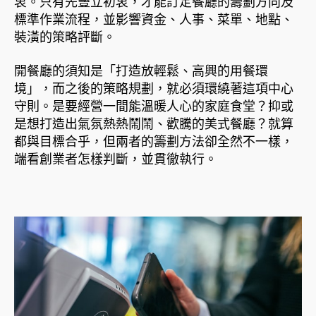
衷。只有先豎立初衷，才能訂定餐廳的籌劃方向及
標準作業流程，並影響資金、人事、菜單、地點、
裝潢的策略評斷。
開餐廳的須知是「打造放輕鬆、高興的用餐環
境」，而之後的策略規劃，就必須環繞著這項中心
守則。是要經營一間能溫暖人心的家庭食堂？抑或
是想打造出氣氛熱熱鬧鬧、歡騰的美式餐廳？就算
都與目標合乎，但兩者的籌劃方法卻全然不一樣，
端看創業者怎樣判斷，並貫徹執行。