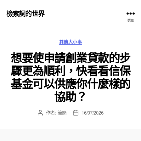
檢索詞的世界
選單
分
其他大小事
類
想要使申請創業貸款的步
驟更為順利，快看看信保
基金可以供應你什麼樣的
協助？
作者:
簡簡
16/07/2026
文
文
章
章
作
發
者
佈
日