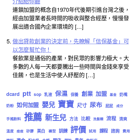
介紹給你聽
連鎖加盟的概念自1970年代後期引進台灣之後，
經由加盟業者長時間的吸收與整合經歷，慢慢發
展出適合國內企業環境的 […]
做出貸款創業的決定前，先瞭解「信保基金」可
以怎麼幫忙你！
餐飲業是通俗的產業，對民眾的影響力極大。大
多數的人每一天都要騰出一些時間與金錢來享受
佳餚，也是生活中使人紓壓的 […]
ptt
保濕
創業
加盟
dcard
sop
乳液
保養
奶嘴
基金
寶寶
嬰兒
尿布
如何加盟
尺寸
屁屁
奶粉
成分
推薦
新生兒
流程
比較
方法
清爽
手搖飲料
洗髮精
評價
訓練
課程
美白
諮詢
溫度
矽膠
褲型
試用
費用
痘痘