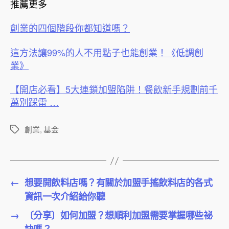
推薦更多
創業的四個階段你都知道嗎？
這方法讓99%的人不用點子也能創業！《低調創
業》
【開店必看】5大連鎖加盟陷阱！餐飲新手規劃前千
萬別踩雷 …
創業
,
基金
標
籤
←
想要開飲料店嗎？有關於加盟手搖飲料店的各式
資訊一次介紹給你聽
→
〔分享〕如何加盟？想順利加盟需要掌握哪些祕