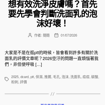
想有效洗淨皮膚嗎？首先
要先學會判斷洗面乳的泡
沫好壞！
作者:
簡簡
01/07/2026
文
文
章
章
作
發
者
佈
大家是不是在逛ptt的時候，皆會看到許多有關於洗
日
面乳的評價文章呢？2026空汙的問題一直煩惱著我
期
們，非但使呼吸 […]
2025
,
dcard
,
ptt
,
保濕
,
推薦
,
毛孔
,
泡沫
,
洗面乳
,
痘痘
,
碳酸
,
標
粉刺
,
評價
籤
分