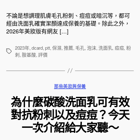
作
發
者
佈
不論是想調理肌膚毛孔粉刺、痘痘或暗沉等，都可
日
經由洗面乳確實潔顏達成保養的基礎。除此之外，
期
2026年美妝版有網友 […]
2023年
,
dcard
,
ptt
,
保濕
,
推薦
,
毛孔
,
泡沫
,
洗面乳
,
痘痘
,
粉
標
刺
,
胺基酸
,
評價
籤
分
那些美妝與保養
類
為什麼碳酸洗面乳可有效
對抗粉刺以及痘痘？今天
一次介紹給大家聽～