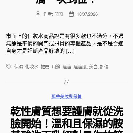
作者:
簡簡
18/07/2026
文
文
章
章
作
發
者
佈
市面上的化妝水商品說是有很多款也不過分，不過
日
無論是平價的開架或昂貴的專櫃產品，是不是合適
期
自身才是評斷產品好壞的 […]
保濕
,
化妝水
,
推薦
,
用途
,
痘痘
,
痘痘肌
,
美白
,
評價
標
籤
分
那些美妝與保養
類
乾性膚質想要護膚就從洗
臉開始！溫和且保濕的胺