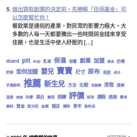
做出貸款創業的決定前，先瞭解「信保基金」可
以怎麼幫忙你！
餐飲業是通俗的產業，對民眾的影響力極大。大
多數的人每一天都要騰出一些時間與金錢來享受
佳餚，也是生活中使人紓壓的 […]
ptt
保濕
創業
加盟
dcard
sop
乳液
保養
奶嘴
基金
寶寶
嬰兒
尿布
如何加盟
尺寸
屁屁
奶粉
成分
推薦
新生兒
流程
比較
方法
清爽
手搖飲料
洗髮精
評價
訓練
課程
美白
諮詢
溫度
矽膠
褲型
試用
費用
痘痘
資金
開店
青年
資料
配方奶
金額
開架
飲料店