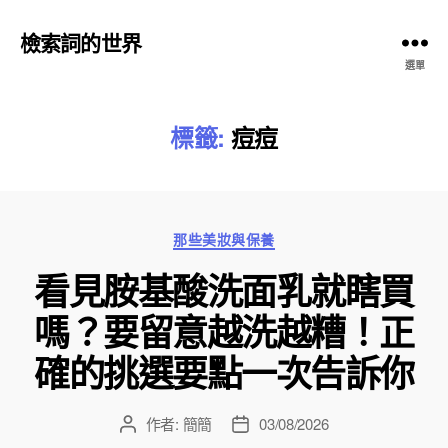
檢索詞的世界
選單
標籤:
痘痘
分
那些美妝與保養
類
看見胺基酸洗面乳就瞎買
嗎？要留意越洗越糟！正
確的挑選要點一次告訴你
作者:
簡簡
03/08/2026
文
文
章
章