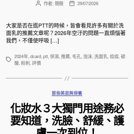
作者:
簡簡
29/07/2026
文
文
章
章
作
發
者
佈
大家是否在逛PTT的時候，皆會看見許多有關於洗
日
面乳的推薦文章呢？2026年空汙的問題一直煩惱著
期
我們，不僅使呼吸 […]
2024年
,
dcard
,
ptt
,
保濕
,
推薦
,
毛孔
,
泡沫
,
洗面乳
,
痘痘
,
碳
標
酸
,
粉刺
,
評價
籤
分
那些美妝與保養
類
化妝水３大獨門用途務必
要知道，洗臉、舒緩、護
膚一次到位！