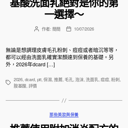
基酸洗面乳絕對是你的第
一選擇～
作者:
簡簡
10/07/2026
文
文
章
章
作
發
者
佈
無論是想調理皮膚毛孔粉刺、痘痘或者暗沉等等，
日
都可以經由洗面乳確實潔顏達到保養的基礎。另
期
外，2026年dcard […]
2026
,
dcard
,
ptt
,
保濕
,
推薦
,
毛孔
,
泡沫
,
洗面乳
,
痘痘
,
粉刺
,
標
胺基酸
,
評價
籤
分
那些美妝與保養
類