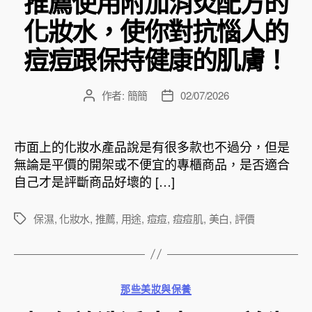
推薦使用附加消炎配方的
化妝水，使你對抗惱人的
痘痘跟保持健康的肌膚！
作者:
簡簡
02/07/2026
文
文
章
章
作
發
者
佈
市面上的化妝水產品說是有很多款也不過分，但是
日
無論是平價的開架或不便宜的專櫃商品，是否適合
期
自己才是評斷商品好壞的 […]
保濕
,
化妝水
,
推薦
,
用途
,
痘痘
,
痘痘肌
,
美白
,
評價
標
籤
分
那些美妝與保養
類