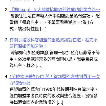
［開店sop］５大關鍵協助你前往成功創業之路～
餐飲往往是在年輕人們中開店創業熱門選項。 想
當個「餐廳店主」，不單要看準潮流、想出方
式，端出特性佳 […]
有關手搖飲料店加盟的重點資訊就在這，看完不
要再問如何加盟啦！
瞭解如何加盟的訣竅 管理一家加盟商店非常不簡
單，必須奉獻非常多的時間與心思。想要自身成
為店主，就必 […]
1分鐘搞清楚如何加盟！從加盟的方式到費用一次
介紹給你聽
連鎖加盟的概念自1970年代後期引進台灣之後，
經由加盟業者長時間的吸收與整合經歷，慢慢發
展出適合國內企業環境的 […]