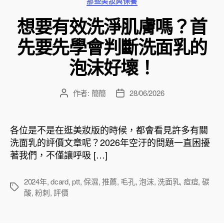
那些美妝與保養
類
想要有效洗淨肌膚嗎？首
先要先學會判斷洗面乳的
泡沫好壞！
作者:
簡簡
28/06/2026
文
文
章
章
作
發
者
佈
各位是不是在逛美妝版的時候，都會看見許多有關
日
洗面乳的評價文章呢？2026年空汙的問題一直困擾
期
著我們，不僅讓呼吸 […]
2024年
,
dcard
,
ptt
,
保濕
,
推薦
,
毛孔
,
泡沫
,
洗面乳
,
痘痘
,
碳
標
酸
,
粉刺
,
評價
籤