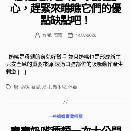
心，趕緊來瞧瞧它們的優
點缺點吧！
作者:
簡簡
14/07/2026
文
文
章
章
作
發
者
佈
奶嘴是母親的育兒好幫手 並且奶嘴也是形成新生
日
兒安全感的重要來源 透過口腔部位的吸吮動作產生
期
刺激 […]
吸
,
奶嘴
,
寶寶
,
尺寸
,
新生兒
,
消毒
標
籤
分
一些媽媽寶寶相關
類
寶寶奶嘴種類一次大公開