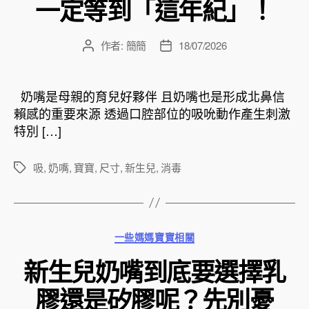
一定等到「這年紀」！
作者:
簡簡
18/07/2026
文
文
章
章
作
發
者
佈
奶嘴是母親的育兒好夥伴 且奶嘴也是形成北鼻信
日
賴感的重要來源 透過口腔部位的吸吮動作產生刺激
期
特別 […]
吸
,
奶嘴
,
寶寶
,
尺寸
,
新生兒
,
消毒
標
籤
分
一些媽媽寶寶相關
類
新生兒奶嘴到底要選擇乳
膠還是矽膠呢？先別憂