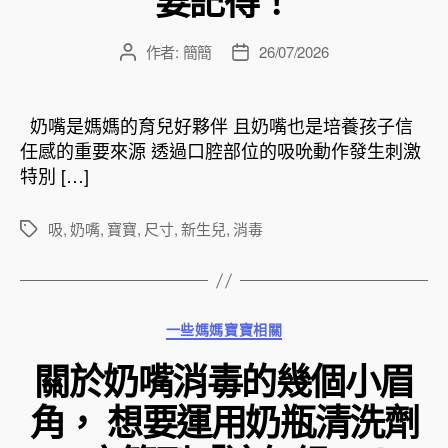
要記得！
作者:
簡簡
26/07/2026
文
文
章
章
作
發
者
佈
奶嘴是媽媽的育兒好夥伴 且奶嘴也是培養孩子信
日
任感的重要來源 透過口腔部位的吸吮動作發生刺激
期
特別 […]
吸
,
奶嘴
,
寶寶
,
尺寸
,
新生兒
,
消毒
標
籤
分
一些媽媽寶寶相關
類
關於奶嘴消毒的幾個小眉
角， 想要運用奶瓶清洗劑