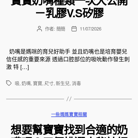
－乳膠V.S矽膠
作者:
簡簡
11/07/2026
文
文
章
章
作
發
者
佈
奶嘴是媽咪的育兒好助手 並且奶嘴也是培育嬰兒
日
信任感的重要來源 透過口腔部位的吸吮動作發生刺
期
激 特 […]
吸
,
奶嘴
,
寶寶
,
尺寸
,
新生兒
,
消毒
標
籤
分
一些媽媽寶寶相關
類
想要幫寶寶找到合適的奶