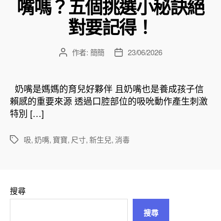
嘴嗎？五個挑選小秘訣絕
對要記得！
作者:
簡簡
23/06/2026
文
文
章
章
作
發
者
佈
奶嘴是媽媽的育兒好夥伴 且奶嘴也是養成孩子信
日
賴感的重要來源 透過口腔部位的吸吮動作產生刺激
期
特別 […]
吸
,
奶嘴
,
寶寶
,
尺寸
,
新生兒
,
消毒
標
籤
搜尋
搜尋