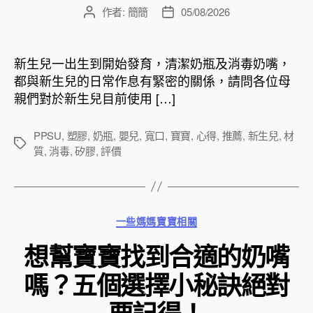
作者:
簡簡
05/08/2026
文
文
章
章
作
發
者
佈
新生兒一出生到開始發育，清潔奶瓶及消毒奶嘴，
日
都與新生兒的日常作息有緊密的關係，請問各位母
期
親們對於新生兒目前使用 […]
PPSU
,
塑膠
,
奶瓶
,
嬰兒
,
寬口
,
寶寶
,
心得
,
推薦
,
新生兒
,
材
標
質
,
消毒
,
矽膠
,
評價
籤
分
一些媽媽寶寶相關
類
想幫寶寶找到合適的奶嘴
嗎？五個選擇小秘訣絕對