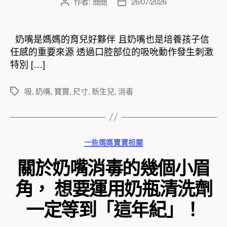
作者:
簡簡
26/07/2026
文
文
章
章
作
發
者
佈
奶嘴是媽媽的育兒好夥伴 且奶嘴也是培養孩子信
日
任感的重要來源 透過口腔部位的吸吮動作發生刺激
期
特別 […]
吸
,
奶嘴
,
寶寶
,
尺寸
,
新生兒
,
消毒
標
籤
分
一些媽媽寶寶相關
類
關於奶嘴消毒的幾個小眉
角， 想要運用奶瓶清洗劑
一定等到「這年紀」！