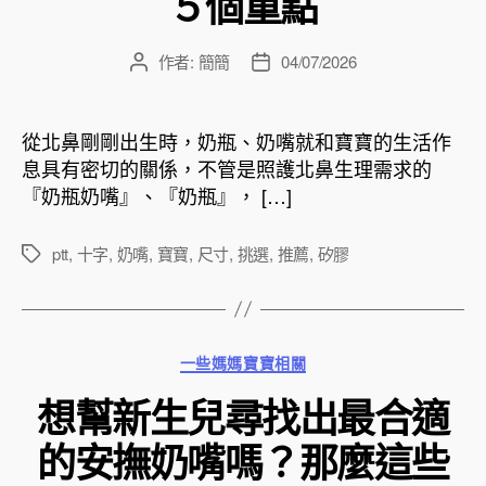
５個重點
作者:
簡簡
04/07/2026
文
文
章
章
作
發
者
佈
從北鼻剛剛出生時，奶瓶、奶嘴就和寶寶的生活作
日
息具有密切的關係，不管是照護北鼻生理需求的
期
『奶瓶奶嘴』、『奶瓶』， […]
ptt
,
十字
,
奶嘴
,
寶寶
,
尺寸
,
挑選
,
推薦
,
矽膠
標
籤
分
一些媽媽寶寶相關
類
想幫新生兒尋找出最合適
的安撫奶嘴嗎？那麼這些