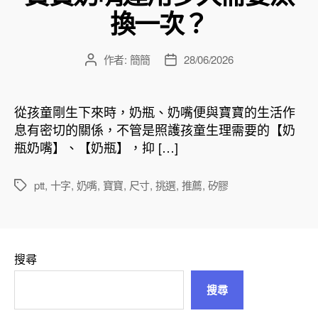
換一次？
作者:
簡簡
28/06/2026
文
文
章
章
作
發
者
佈
從孩童剛生下來時，奶瓶、奶嘴便與寶寶的生活作
日
息有密切的關係，不管是照護孩童生理需要的【奶
期
瓶奶嘴】、【奶瓶】，抑 […]
ptt
,
十字
,
奶嘴
,
寶寶
,
尺寸
,
挑選
,
推薦
,
矽膠
標
籤
搜尋
搜尋