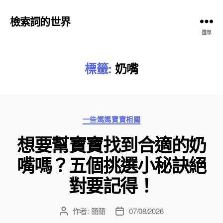
檢索詞的世界
選單
標籤:
奶嘴
分
一些媽媽寶寶相關
類
想要幫寶寶找到合適的奶
嘴嗎？五個挑選小秘訣絕
對要記得！
作者:
簡簡
07/08/2026
文
文
章
章