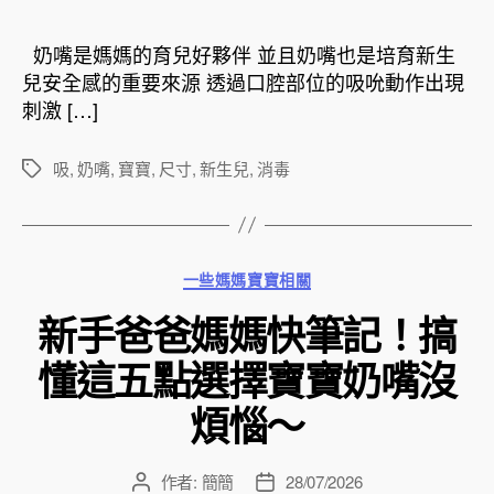
作
發
者
佈
奶嘴是媽媽的育兒好夥伴 並且奶嘴也是培育新生
日
兒安全感的重要來源 透過口腔部位的吸吮動作出現
期
刺激 […]
吸
,
奶嘴
,
寶寶
,
尺寸
,
新生兒
,
消毒
標
籤
分
一些媽媽寶寶相關
類
新手爸爸媽媽快筆記！搞
懂這五點選擇寶寶奶嘴沒
煩惱～
作者:
簡簡
28/07/2026
文
文