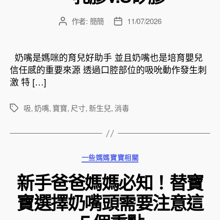
作者:
簡簡
11/07/2026
文
文
章
章
作
發
者
佈
奶嘴是媽咪的育兒好助手 並且奶嘴也是培育嬰兒
日
信任感的重要來源 透過口腔部位的吸吮動作發生刺
期
激 特 […]
吸
,
奶嘴
,
寶寶
,
尺寸
,
新生兒
,
消毒
標
籤
分
一些媽媽寶寶相關
類
新手爸爸媽媽必知！替寶
寶選擇奶嘴頭需要注意這