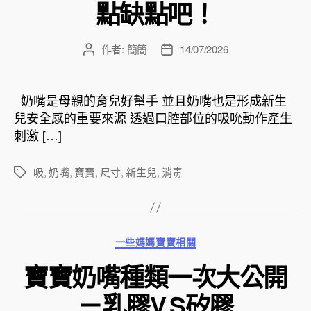
點缺點吧！
作者:
簡簡
14/07/2026
文
文
章
章
作
發
者
佈
奶嘴是母親的育兒好幫手 並且奶嘴也是形成新生
日
兒安全感的重要來源 透過口腔部位的吸吮動作產生
期
刺激 […]
吸
,
奶嘴
,
寶寶
,
尺寸
,
新生兒
,
消毒
標
籤
分
一些媽媽寶寶相關
類
寶寶奶嘴種類一次大公開
－乳膠V.S矽膠