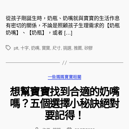
章
章
作
發
者
佈
從孩子剛誕生時，奶瓶、奶嘴就與寶寶的生活作息
日
有密切的關係，不論是照顧孩子生理需求的【奶瓶
期
奶嘴】、【奶瓶】，或者 […]
ptt
,
十字
,
奶嘴
,
寶寶
,
尺寸
,
挑選
,
推薦
,
矽膠
標
籤
分
一些媽媽寶寶相關
類
想幫寶寶找到合適的奶嘴
嗎？五個選擇小秘訣絕對
要記得！