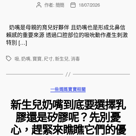
作者:
簡簡
18/07/2026
文
文
章
章
作
發
者
佈
奶嘴是母親的育兒好夥伴 且奶嘴也是形成北鼻信
日
賴感的重要來源 透過口腔部位的吸吮動作產生刺激
期
特別 […]
吸
,
奶嘴
,
寶寶
,
尺寸
,
新生兒
,
消毒
標
籤
分
一些媽媽寶寶相關
類
新生兒奶嘴到底要選擇乳
膠還是矽膠呢？先別憂
心，趕緊來瞧瞧它們的優