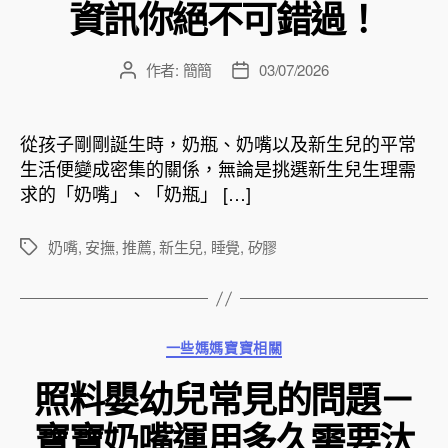
資訊你絕不可錯過！
作者:
簡簡
03/07/2026
文
文
章
章
作
發
者
佈
從孩子剛剛誕生時，奶瓶、奶嘴以及新生兒的平常
日
生活便變成密集的關係，無論是挑選新生兒生理需
期
求的「奶嘴」、「奶瓶」 […]
奶嘴
,
安撫
,
推薦
,
新生兒
,
睡覺
,
矽膠
標
籤
分
一些媽媽寶寶相關
類
照料嬰幼兒常見的問題－
寶寶奶嘴運用多久需要汰