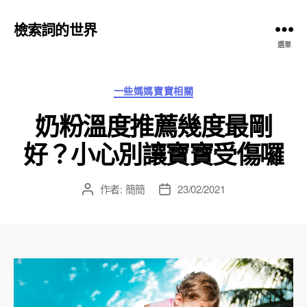
檢索詞的世界
選單
分
一些媽媽寶寶相關
類
奶粉溫度推薦幾度最剛
好？小心別讓寶寶受傷囉
作者:
簡簡
23/02/2021
文
文
章
章
作
發
者
佈
日
期