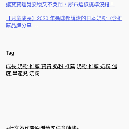
讓寶寶睡覺安穩又不哭鬧，尿布這樣挑準沒錯！
【兒童成長】2020 年媽咪都說讚的日本奶粉（含推
薦品牌分享 …
Tag
成長 奶粉 推薦
,
寶寶 奶粉 推薦
,
奶粉 推薦
,
奶粉 溫
度
,
早產兒 奶粉
※此文為作者原創請勿任意轉載※