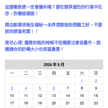
加盟餐飲便一定會獲利嗎？要在競爭激烈的行業中生
存，你需這樣做！
開店創業流程全揭秘～未弄清楚這些問題之前，不要
說你想當老闆！！
育兒心得│購買奶瓶的時候不但需要注意容量外，挑
選適合的奶嘴大小也相當重要！
2026 年 8 月
一
二
三
四
五
六
日
1
2
3
4
5
6
7
8
9
10
11
12
13
14
15
16
17
18
19
20
21
22
23