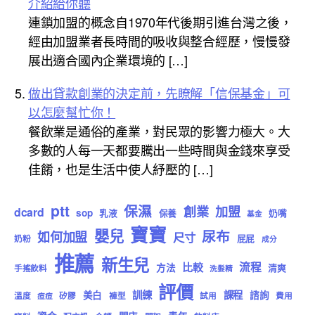
介紹給你聽
連鎖加盟的概念自1970年代後期引進台灣之後，
經由加盟業者長時間的吸收與整合經歷，慢慢發
展出適合國內企業環境的 […]
做出貸款創業的決定前，先瞭解「信保基金」可
以怎麼幫忙你！
餐飲業是通俗的產業，對民眾的影響力極大。大
多數的人每一天都要騰出一些時間與金錢來享受
佳餚，也是生活中使人紓壓的 […]
ptt
保濕
創業
加盟
dcard
sop
乳液
保養
奶嘴
基金
寶寶
嬰兒
尿布
如何加盟
尺寸
屁屁
奶粉
成分
推薦
新生兒
流程
比較
方法
清爽
手搖飲料
洗髮精
評價
訓練
課程
美白
諮詢
溫度
矽膠
褲型
試用
費用
痘痘