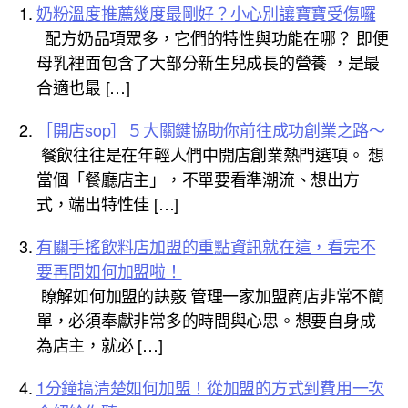
奶粉溫度推薦幾度最剛好？小心別讓寶寶受傷囉
配方奶品項眾多，它們的特性與功能在哪？ 即便
母乳裡面包含了大部分新生兒成長的營養 ，是最
合適也最 […]
［開店sop］５大關鍵協助你前往成功創業之路～
餐飲往往是在年輕人們中開店創業熱門選項。 想
當個「餐廳店主」，不單要看準潮流、想出方
式，端出特性佳 […]
有關手搖飲料店加盟的重點資訊就在這，看完不
要再問如何加盟啦！
瞭解如何加盟的訣竅 管理一家加盟商店非常不簡
單，必須奉獻非常多的時間與心思。想要自身成
為店主，就必 […]
1分鐘搞清楚如何加盟！從加盟的方式到費用一次