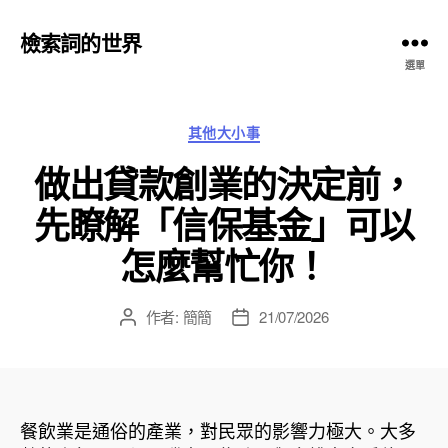
檢索詞的世界
選單
分
其他大小事
類
做出貸款創業的決定前，
先瞭解「信保基金」可以
怎麼幫忙你！
作者:
簡簡
21/07/2026
文
文
章
章
作
發
者
佈
日
餐飲業是通俗的產業，對民眾的影響力極大。大多
期