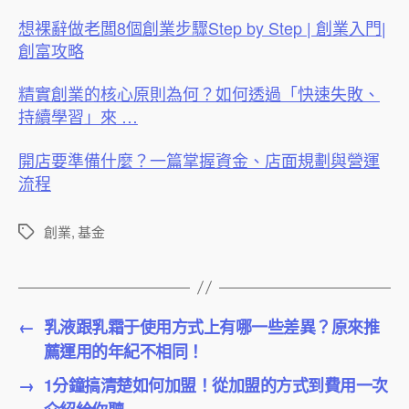
想裸辭做老闆8個創業步驟Step by Step | 創業入門|
創富攻略
精實創業的核心原則為何？如何透過「快速失敗、
持續學習」來 …
開店要準備什麼？一篇掌握資金、店面規劃與營運
流程
創業
,
基金
標
籤
←
乳液跟乳霜于使用方式上有哪一些差異？原來推
薦運用的年紀不相同！
→
1分鐘搞清楚如何加盟！從加盟的方式到費用一次